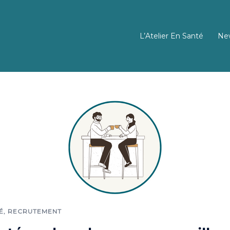
L’Atelier En Santé
New
É
,
RECRUTEMENT