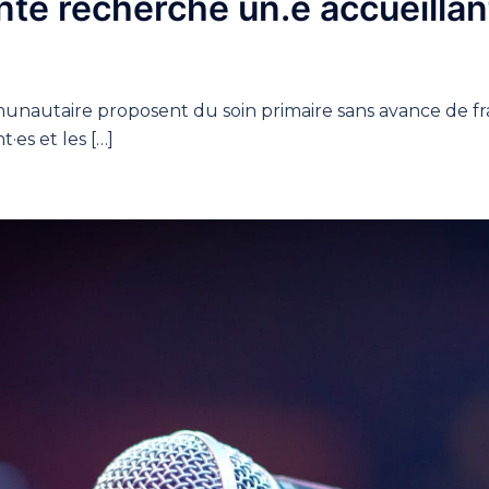
anté recherche un.e accueilla
nautaire proposent du soin primaire sans avance de fra
t·es et les […]