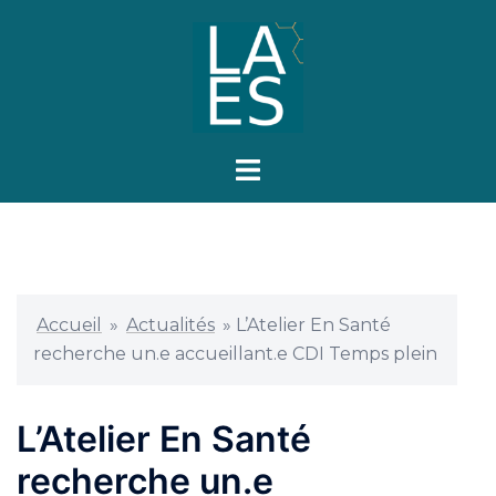
Aller
au
contenu
Ouvrir/fermer
le
menu
Accueil
»
Actualités
»
L’Atelier En Santé
recherche un.e accueillant.e CDI Temps plein
L’Atelier En Santé
recherche un.e